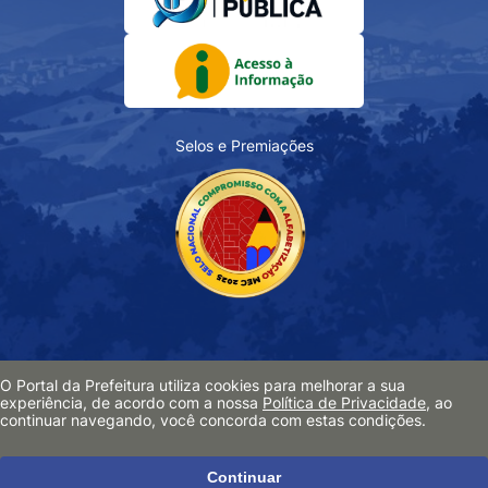
Selos e Premiações
Acessibilidade
O Portal da Prefeitura utiliza cookies para melhorar a sua
Política de Privacidade
experiência, de acordo com a nossa
Política de Privacidade
, ao
continuar navegando, você concorda com estas condições.
Pesquisa de Satisfação
Mapa do Site
Continuar