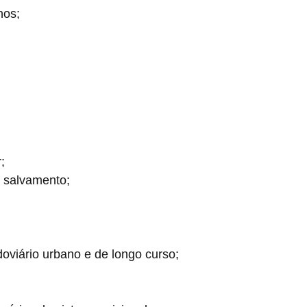
nos;
;
e salvamento;
doviário urbano e de longo curso;